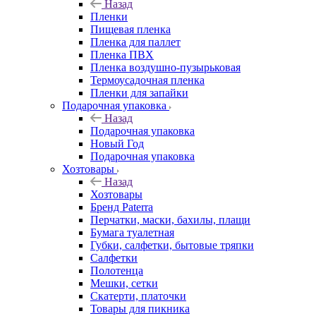
Назад
Пленки
Пищевая пленка
Пленка для паллет
Пленка ПВХ
Пленка воздушно-пузырьковая
Термоусадочная пленка
Пленки для запайки
Подарочная упаковка
Назад
Подарочная упаковка
Новый Год
Подарочная упаковка
Хозтовары
Назад
Хозтовары
Бренд Paterra
Перчатки, маски, бахилы, плащи
Бумага туалетная
Губки, салфетки, бытовые тряпки
Салфетки
Полотенца
Мешки, сетки
Скатерти, платочки
Товары для пикника