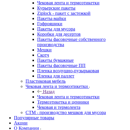
Чековая лента и термоэтикетки
Курьерские пакеты
Ziplock - пакет с застежкой
Пакеты-майки
Гофроящики
Пакеты для мусора
Коробки для десертов
Пакеты фасовочные собственного
производства
Мешки
Скотч
Пакеты бумажные
Пакеты фасовочные ПП
Пленка воздушно-пузырьковая
Пленка для паллет
Пластиковая мебель
Чековая лента и термоэтикетки
Назад
Чековая лента и термоэтикетки
Термоэтикетка и ценники
Чековая и термолента
СТМ - производство мешков для мусора
Популярные товары
Акции
О Компании