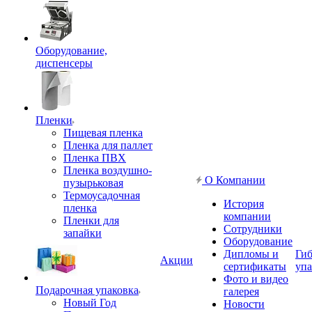
Оборудование,
диспенсеры
Пленки
Пищевая пленка
Пленка для паллет
Пленка ПВХ
Пленка воздушно-
О Компании
пузырьковая
Термоусадочная
История
пленка
компании
Пленки для
Сотрудники
запайки
Оборудование
Дипломы и
Гиб
Акции
сертификаты
упа
Фото и видео
Подарочная упаковка
галерея
Новый Год
Новости