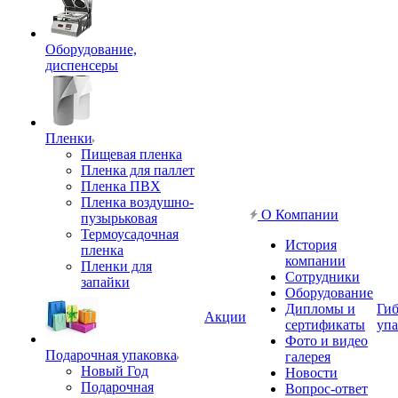
Оборудование,
диспенсеры
Пленки
Пищевая пленка
Пленка для паллет
Пленка ПВХ
Пленка воздушно-
О Компании
пузырьковая
Термоусадочная
История
пленка
компании
Пленки для
Сотрудники
запайки
Оборудование
Дипломы и
Гиб
Акции
сертификаты
упа
Фото и видео
Подарочная упаковка
галерея
Новый Год
Новости
Подарочная
Вопрос-ответ