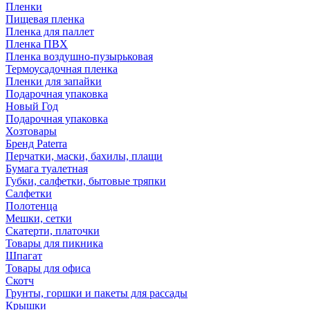
Пленки
Пищевая пленка
Пленка для паллет
Пленка ПВХ
Пленка воздушно-пузырьковая
Термоусадочная пленка
Пленки для запайки
Подарочная упаковка
Новый Год
Подарочная упаковка
Хозтовары
Бренд Paterra
Перчатки, маски, бахилы, плащи
Бумага туалетная
Губки, салфетки, бытовые тряпки
Салфетки
Полотенца
Мешки, сетки
Скатерти, платочки
Товары для пикника
Шпагат
Товары для офиса
Скотч
Грунты, горшки и пакеты для рассады
Крышки