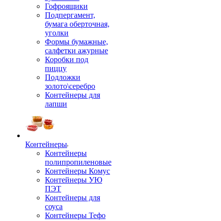
Гофроящики
Подпергамент,
бумага оберточная,
уголки
Формы бумажные,
салфетки ажурные
Коробки под
пиццу
Подложки
золото\серебро
Контейнеры для
лапши
Контейнеры
Контейнеры
полипропиленовые
Контейнеры Комус
Контейнеры УЮ
ПЭТ
Контейнеры для
соуса
Контейнеры Тефо