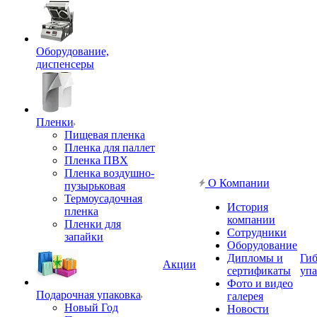
Оборудование,
диспенсеры
Пленки
Пищевая пленка
Пленка для паллет
Пленка ПВХ
Пленка воздушно-
О Компании
пузырьковая
Термоусадочная
История
пленка
компании
Пленки для
Сотрудники
запайки
Оборудование
Дипломы и
Гиб
Акции
сертификаты
упа
Фото и видео
Подарочная упаковка
галерея
Новый Год
Новости