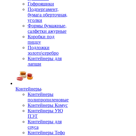
Гофроящики
Подпергамент,
бумага оберточная,
уголки
Формы бумажные,
салфетки ажурные
Коробки под
пиццу
Подложки
золото\серебро
Контейнеры для
лапши
Контейнеры
Контейнеры
полипропиленовые
Контейнеры Комус
Контейнеры УЮ
ПЭТ
Контейнеры для
соуса
Контейнеры Тефо