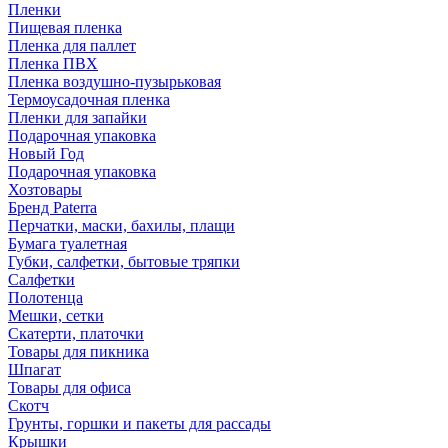
Пленки
Пищевая пленка
Пленка для паллет
Пленка ПВХ
Пленка воздушно-пузырьковая
Термоусадочная пленка
Пленки для запайки
Подарочная упаковка
Новый Год
Подарочная упаковка
Хозтовары
Бренд Paterra
Перчатки, маски, бахилы, плащи
Бумага туалетная
Губки, салфетки, бытовые тряпки
Салфетки
Полотенца
Мешки, сетки
Скатерти, платочки
Товары для пикника
Шпагат
Товары для офиса
Скотч
Грунты, горшки и пакеты для рассады
Крышки