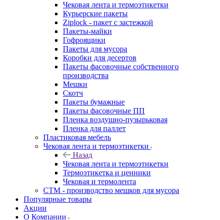
Чековая лента и термоэтикетки
Курьерские пакеты
Ziplock - пакет с застежкой
Пакеты-майки
Гофроящики
Пакеты для мусора
Коробки для десертов
Пакеты фасовочные собственного
производства
Мешки
Скотч
Пакеты бумажные
Пакеты фасовочные ПП
Пленка воздушно-пузырьковая
Пленка для паллет
Пластиковая мебель
Чековая лента и термоэтикетки
Назад
Чековая лента и термоэтикетки
Термоэтикетка и ценники
Чековая и термолента
СТМ - производство мешков для мусора
Популярные товары
Акции
О Компании