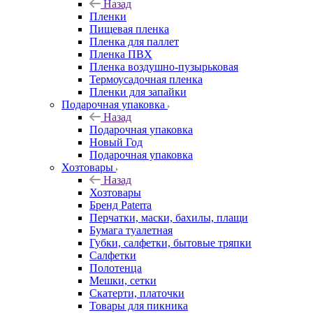
Назад
Пленки
Пищевая пленка
Пленка для паллет
Пленка ПВХ
Пленка воздушно-пузырьковая
Термоусадочная пленка
Пленки для запайки
Подарочная упаковка
Назад
Подарочная упаковка
Новый Год
Подарочная упаковка
Хозтовары
Назад
Хозтовары
Бренд Paterra
Перчатки, маски, бахилы, плащи
Бумага туалетная
Губки, салфетки, бытовые тряпки
Салфетки
Полотенца
Мешки, сетки
Скатерти, платочки
Товары для пикника