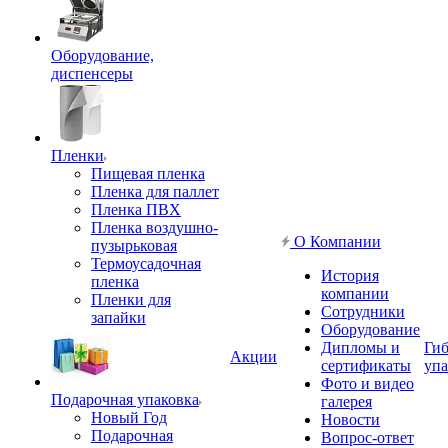
Оборудование,
диспенсеры
Пленки
Пищевая пленка
Пленка для паллет
Пленка ПВХ
Пленка воздушно-
О Компании
пузырьковая
Термоусадочная
История
пленка
компании
Пленки для
Сотрудники
запайки
Оборудование
Дипломы и
Гиб
Акции
сертификаты
упа
Фото и видео
Подарочная упаковка
галерея
Новый Год
Новости
Подарочная
Вопрос-ответ