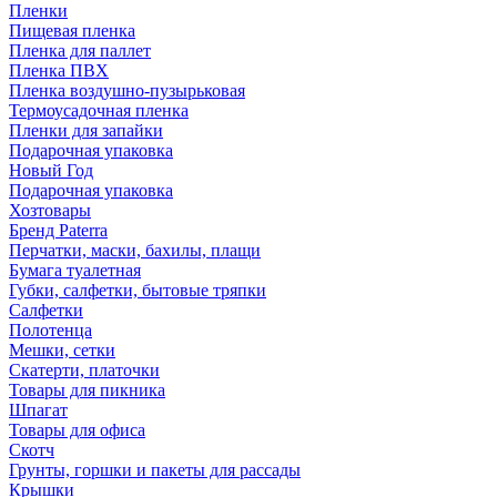
Пленки
Пищевая пленка
Пленка для паллет
Пленка ПВХ
Пленка воздушно-пузырьковая
Термоусадочная пленка
Пленки для запайки
Подарочная упаковка
Новый Год
Подарочная упаковка
Хозтовары
Бренд Paterra
Перчатки, маски, бахилы, плащи
Бумага туалетная
Губки, салфетки, бытовые тряпки
Салфетки
Полотенца
Мешки, сетки
Скатерти, платочки
Товары для пикника
Шпагат
Товары для офиса
Скотч
Грунты, горшки и пакеты для рассады
Крышки